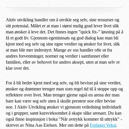
Aktiv utvikling handler om å utvikle seg selv, sine ressurser og 
sitt potensial. Målet er at man i størst mulig grad lever livet slik 
man ønsker å leve det. Det finnes ingen ”quick fix-” løsning på å 
få et godt liv. Gjennom egeninnsats og god dialog kan man bli 
kjent med seg selv og sine egne verdier og ønsker for livet, slik 
at man blir mer indrestyrt. Mange av oss handler ofte ut fra 
andres forventninger, normer og verdier i samfunnet eller 
familien, eller av behovet for andres aksept, uten at man selv er 
klar over det. 
For å bli bedre kjent med seg selv, og bli bevisst på sine verdier, 
ønsker og drømmer trenger man som regel tid til å stoppe opp og 
reflektere over livet. Man trenger gjerne også en arena der man 
bare kan være seg selv uten å skulle prestere noe eller bevise 
noe. I Aktiv Utvikling ønsker vi gjennom veiledning individuelt 
og i grupper, samt kursvirksomhet å skape slike arenaer. Du kan 
også finne inspirasjon i boka "Når avtrykk kommer til uttrykk" - 
skrevet av Nina Aas Eielsen. Mer om dette på 
Forlaget Vekst
.